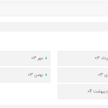
داد 03
مهر 03
 03
بهمن 03
دیبهشت 04