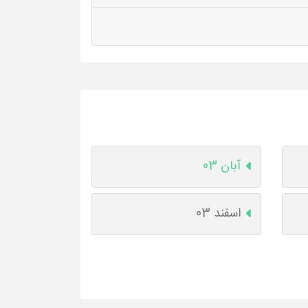
آبان 03
اسفند 03