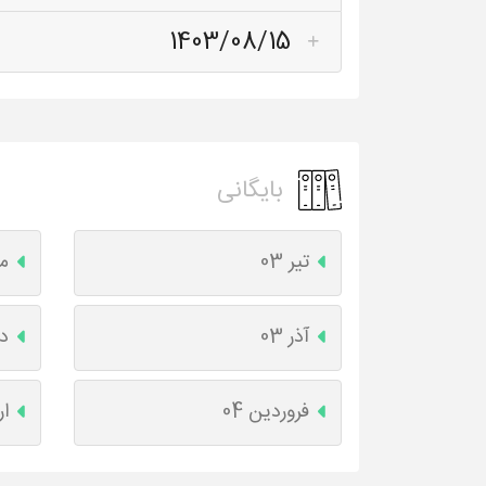
1403/08/15
بایگانی
تیر 03
مر
آذر 03
دی
فروردین 04
ار