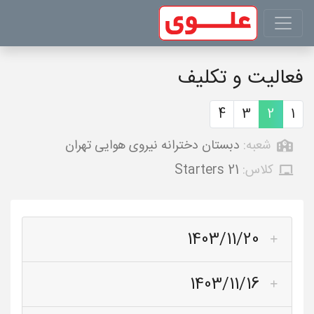
فعالیت و تکلیف
4
3
2
1
شعبه:
دبستان دخترانه نیروی هوایی تهران
کلاس:
Starters 21
1403/11/20
1403/11/16