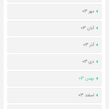
مهر 03
آبان 03
آذر 03
دی 03
بهمن 03
اسفند 03