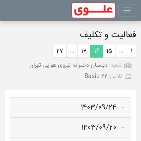
فعالیت و تکلیف
27
...
17
16
15
...
1
شعبه:
دبستان دخترانه نیروی هوایی تهران
کلاس:
Basic 22
1403/09/24
1403/09/20