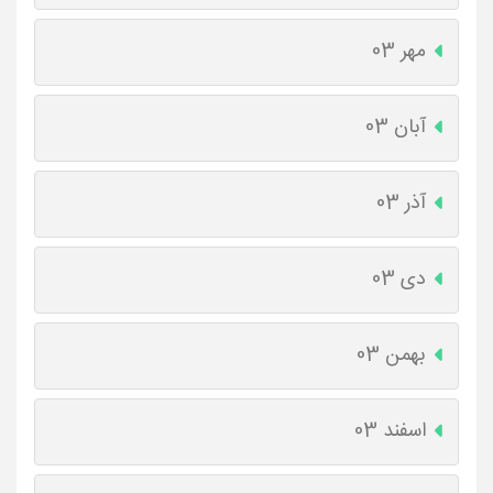
مهر 03
آبان 03
آذر 03
دی 03
بهمن 03
اسفند 03