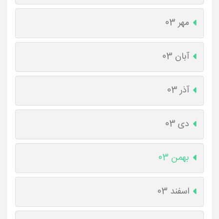
مهر 03
آبان 03
آذر 03
دی 03
بهمن 03
اسفند 03