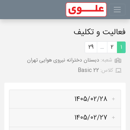
فعالیت و تکلیف
29
...
2
1
شعبه:
دبستان دخترانه نیروی هوایی تهران
کلاس:
Basic 22
1405/02/28
1405/02/27