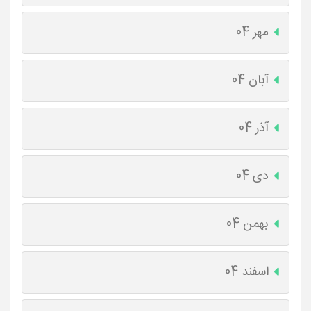
مهر 04
آبان 04
آذر 04
دی 04
بهمن 04
اسفند 04