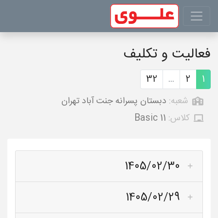
فعالیت و تکلیف
32
...
2
1
شعبه:
دبستان پسرانه جنت آباد تهران
کلاس:
Basic 11
1405/02/30
1405/02/29