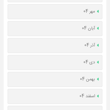
مهر 04
آبان 04
آذر 04
دی 04
بهمن 04
اسفند 04