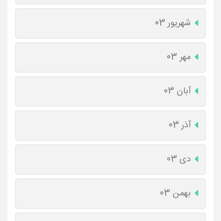
شهریور 03
مهر 03
آبان 03
آذر 03
دی 03
بهمن 03