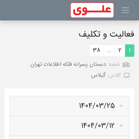
فعالیت و تکلیف
38
...
2
1
شعبه:
دبستان پسرانه فلکه اطلاعات تهران
کلاس:
گیلاس
1404/03/25
1404/03/12