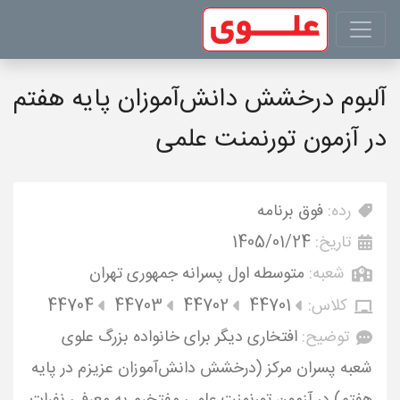
آلبوم درخشش دانش‌آموزان پایه هفتم
در آزمون تورنمنت علمی
رده:
فوق برنامه
تاریخ:
1405/01/24
شعبه:
متوسطه اول پسرانه جمهوری تهران
کلاس:
44701
44702
44703
44704
توضیح:
افتخاری دیگر برای خانواده بزرگ علوی
شعبه پسران مرکز (درخشش دانش‌آموزان عزیزم در پایه