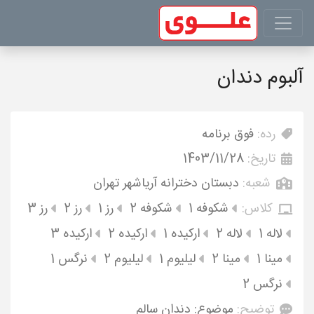
آلبوم دندان
رده:
فوق برنامه
تاریخ:
1403/11/28
شعبه:
دبستان دخترانه آریاشهر تهران
کلاس:
شکوفه 1
شکوفه 2
رز 1
رز 2
رز 3
لاله 1
لاله 2
ارکیده 1
ارکیده 2
ارکیده 3
مینا 1
مینا 2
لیلیوم 1
لیلیوم 2
نرگس 1
نرگس 2
توضیح:
موضوع: دندان سالم