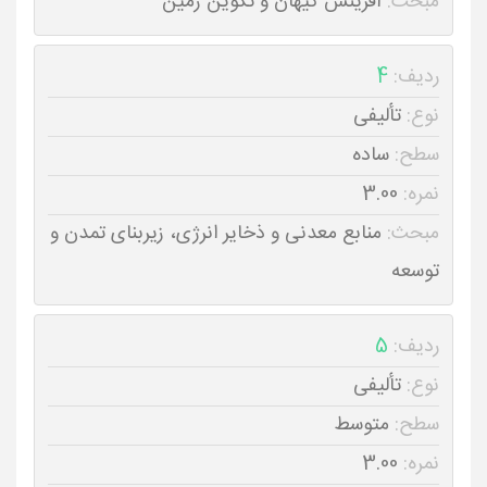
مبحث:
آفرینش کیهان و تکوین زمین
ردیف:
4
نوع:
تألیفی
سطح:
ساده
نمره:
3.00
مبحث:
منابع معدنی و ذخایر انرژی، زیربنای تمدن و
توسعه
ردیف:
5
نوع:
تألیفی
سطح:
متوسط
نمره:
3.00