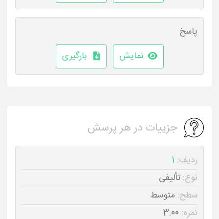
پاسخ
نمایش
بارگیری
جزییات در هر پرسش
ردیف:
1
نوع:
تألیفی
سطح:
متوسط
نمره:
3.00