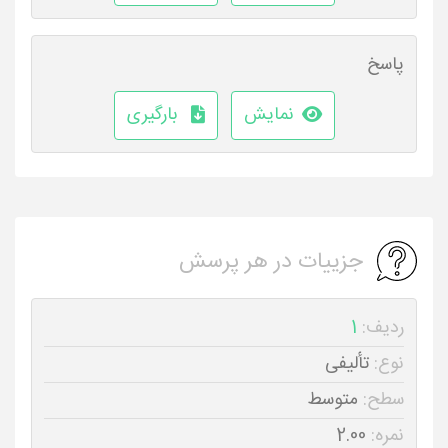
پاسخ
نمایش
بارگیری
جزییات در هر پرسش
ردیف:
1
نوع:
تألیفی
سطح:
متوسط
نمره:
2.00