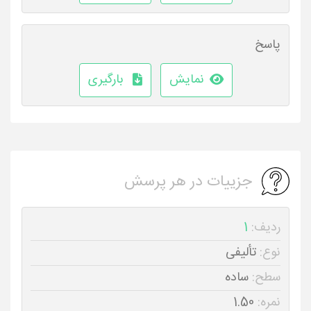
پاسخ
نمایش
بارگیری
جزییات در هر پرسش
ردیف:
1
نوع:
تألیفی
سطح:
ساده
نمره:
1.50