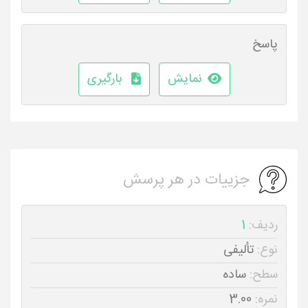
پاسخ
نمایش
بارگیری
جزییات در هر پرسش
ردیف:
1
نوع:
تألیفی
سطح:
ساده
نمره:
3.00