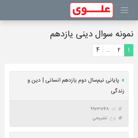
نمونه سوال دینی یازدهم
4
...
2
1
پایانی نیم‌سال دوم یازدهم انسانی | دین و
زندگی
کد:
99231248
نوع:
تشریحی