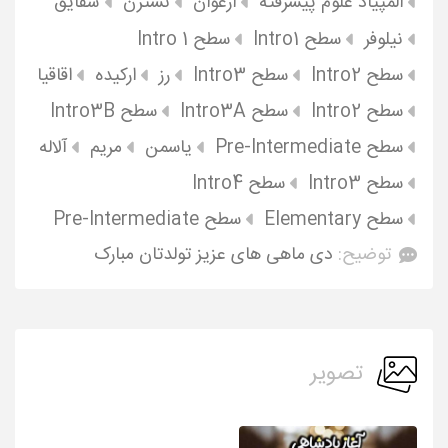
المپیاد علوم پیشرفته
ارغوان
نسترن
شقایق
نیلوفر
سطح Intro1
سطح Intro 1
سطح Intro2
سطح Intro3
رز
ارکیده
اقاقیا
سطح Intro2
سطح Intro3A
سطح Intro3B
سطح Pre-Intermediate
یاسمن
مریم
آلاله
سطح Intro3
سطح Intro4
سطح Elementary
سطح Pre-Intermediate
توضیح:
دی ماهی های عزیز تولدتان مبارک
تصویر