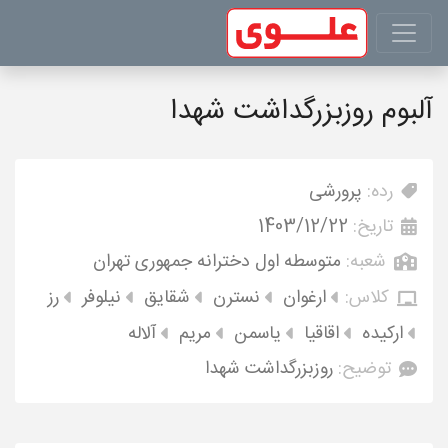
آلبوم روزبزرگداشت شهدا
رده:
پرورشی
تاریخ:
1403/12/22
شعبه:
متوسطه اول دخترانه جمهوری تهران
کلاس:
ارغوان
نسترن
شقایق
نیلوفر
رز
ارکیده
اقاقیا
یاسمن
مریم
آلاله
توضیح:
روزبزرگداشت شهدا