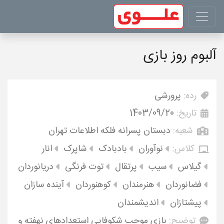
آلبوم روز بازی
رده:
پرورشی
تاریخ:
1403/09/20
شعبه:
دبستان پسرانه فلکه اطلاعات تهران
کلاس:
نوآوران
بادبادک
شاپرک
انار
گیلاس
سیب
پرتقال
توت فرنگی
دریانوردان
فضانوردان
هنرمندان
کوهنوردان
آینده سازان
پیشتازان
اندیشمندان
توضیح:
بازی موجب شکوفایی استعدادهای نهفته و