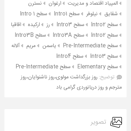
المپیاد اقتصاد و مدیریت
ارغوان
نسترن
شقایق
نیلوفر
سطح Intro1
سطح Intro 1
سطح Intro2
سطح Intro3
رز
ارکیده
اقاقیا
سطح Intro2
سطح Intro3A
سطح Intro3B
سطح Pre-Intermediate
یاسمن
مریم
آلاله
سطح Intro3
سطح Intro4
سطح Elementary
سطح Pre-Intermediate
توضیح:
روز بزرگداشت مولوی،روز ناشنوایان،روز
مترجم و روز دریانوردی گرامی باد
تصویر