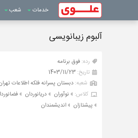
خدمات
شعب
آلبوم زیبانویسی
رده:
فوق برنامه
تاریخ:
1403/11/23
شعبه:
دبستان پسرانه فلکه اطلاعات تهران
کلاس:
نوآوران
دریانوردان
فضانوردا
پیشتازان
اندیشمندان