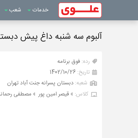
خدمات
شعب
آلبوم سه شنبه داغ پیش دبستا
رده:
فوق برنامه
تاریخ:
1402/10/26
شعبه:
دبستان پسرانه جنت آباد تهران
کلاس:
قیصر امین پور
مصطفی رحمان