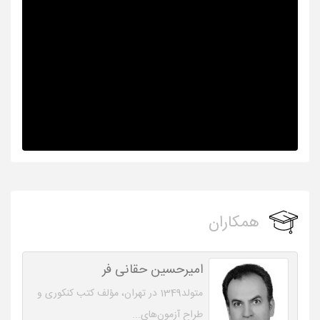
همکاران
امیرحسین حقانی فر
متولد1349 در تهران، مؤلف کتب کنکوری و
طراح آزمون‌های...