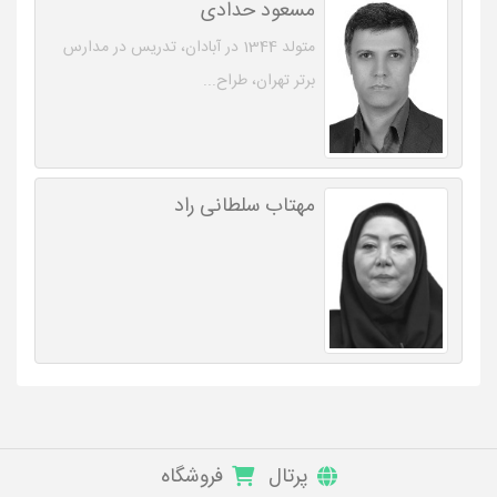
مسعود حدادی
متولد 1344 در آبادان، تدریس در مدارس
برتر تهران، طراح...
مهتاب سلطانی راد
پرتال
فروشگاه