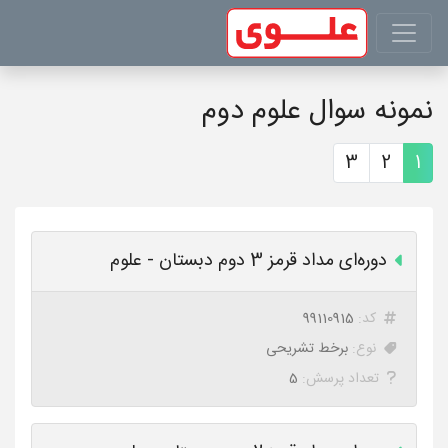
نمونه سوال علوم دوم
3
2
1
دوره‌ای مداد قرمز 3 دوم دبستان - علوم
کد:
99110915
نوع:
برخط تشریحی
تعداد پرسش:
5