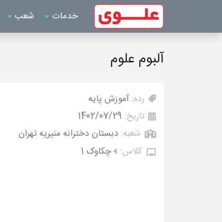
خدمات
شعب
آلبوم علوم
رده:
آموزش پایه
تاریخ:
1402/07/29
شعبه:
دبستان دخترانه منیریه تهران
کلاس:
چکاوک 1