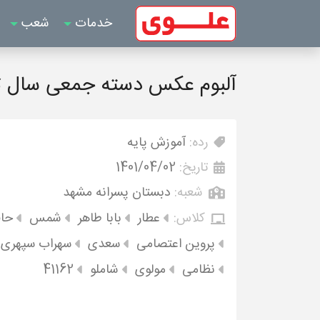
خدمات
شعب
آلبوم عکس دسته جمعی سال تحصیلی0
رده:
آموزش پایه
تاریخ:
1401/04/02
شعبه:
دبستان پسرانه مشهد
کلاس:
عطار
بابا طاهر
شمس
حا
پروین اعتصامی
سعدی
سهراب سپهری
نظامی
مولوی
شاملو
41162