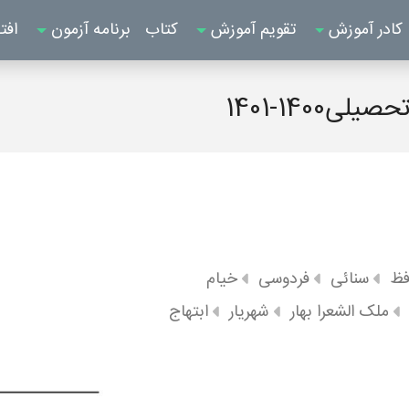
کادر آموزش
تقویم آموزش
کتاب
برنامه آزمون
افت
140-1401
فظ
سنائی
فردوسی
خیام
ملک الشعرا بهار
شهریار
ابتهاج