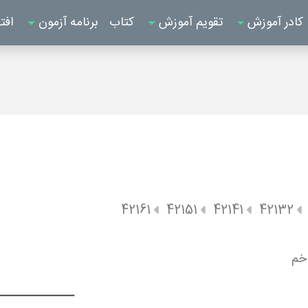
کادر آموزش
تقویم آموزش
کتاب
برنامه آزمون
افت
42161
42151
42141
42132
 خم