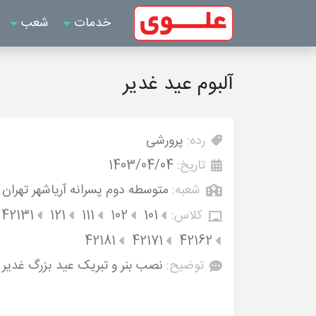
خدمات
شعب
آلبوم عید غدیر
رده:
پرورشی
تاریخ:
1403/04/04
شعبه:
متوسطه دوم پسرانه آریاشهر تهران
کلاس:
101
102
111
121
42131
42181
42171
42162
توضیح:
نصب بنر و تبریک عید بزرگ غدیر