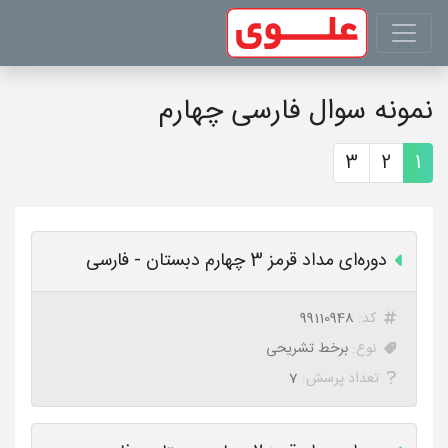
نمونه سوال فارسی چهارم
3
2
1
دوره‌ای مداد قرمز 3 چهارم دبستان - فارسی
کد:
99110948
نوع:
برخط تشریحی
تعداد پرسش:
7