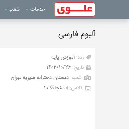
خدمات
شعب
آلبوم فارسی
رده:
آموزش پایه
تاریخ:
1402/10/26
شعبه:
دبستان دخترانه منیریه تهران
کلاس:
سنجاقک 1