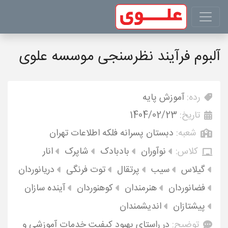
آلبوم فرآیند نظرسنجی موسسه علوی
رده:
آموزش پایه
تاریخ:
1404/02/23
شعبه:
دبستان پسرانه فلکه اطلاعات تهران
کلاس:
نوآوران
بادبادک
شاپرک
انار
گیلاس
سیب
پرتقال
توت فرنگی
دریانوردان
فضانوردان
هنرمندان
کوهنوردان
آینده سازان
پیشتازان
اندیشمندان
توضیح:
در راستای بهبود کیفیت خدمات آموزشی و