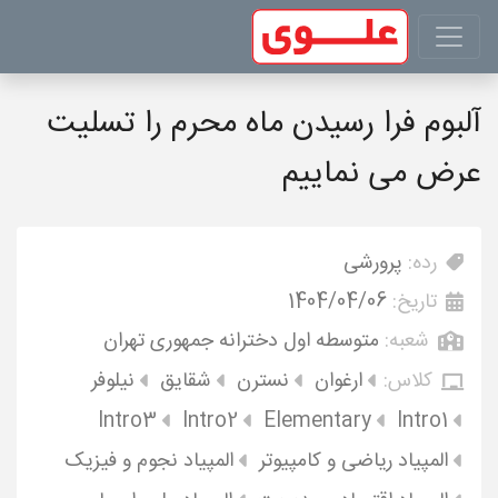
آلبوم فرا رسیدن ماه محرم را تسلیت
عرض می نماییم
رده:
پرورشی
تاریخ:
1404/04/06
شعبه:
متوسطه اول دخترانه جمهوری تهران
کلاس:
ارغوان
نسترن
شقایق
نیلوفر
Intro3
Intro2
Elementary
Intro1
المپیاد ریاضی و کامپیوتر
المپیاد نجوم و فیزیک