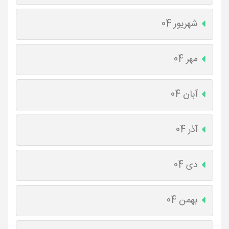
شهریور 04
مهر 04
آبان 04
آذر 04
دی 04
بهمن 04