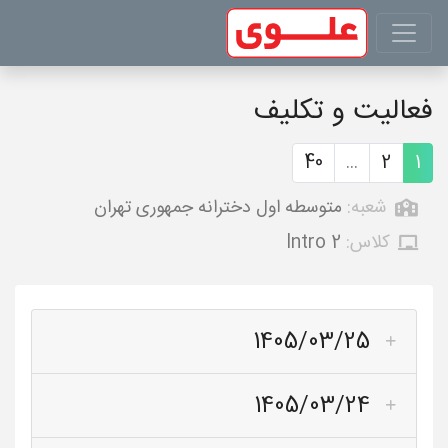
فعالیت و تکلیف
40
...
2
1
شعبه:
متوسطه اول دخترانه جمهوری تهران
کلاس:
Intro 2
1405/03/25
1405/03/24