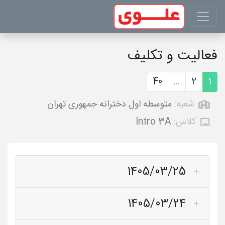
فعالیت و تکلیف
40
...
2
1
شعبه:
متوسطه اول دخترانه جمهوری تهران
کلاس:
Intro 3A
1405/03/25
1405/03/24