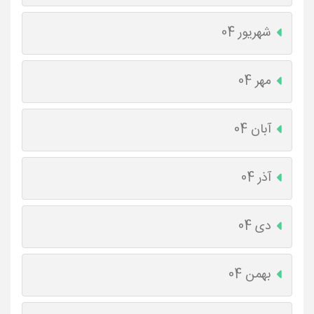
شهریور 04
مهر 04
آبان 04
آذر 04
دی 04
بهمن 04