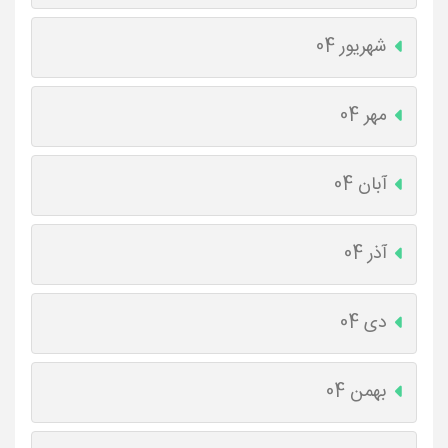
شهریور 04
مهر 04
آبان 04
آذر 04
دی 04
بهمن 04