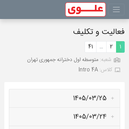
فعالیت و تکلیف
41
...
2
1
شعبه:
متوسطه اول دخترانه جمهوری تهران
کلاس:
Intro 4A
1405/03/25
1405/03/24