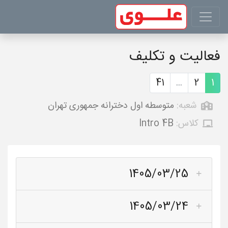
فعالیت و تکلیف
41
...
2
1
شعبه:
متوسطه اول دخترانه جمهوری تهران
کلاس:
Intro 4B
1405/03/25
1405/03/24