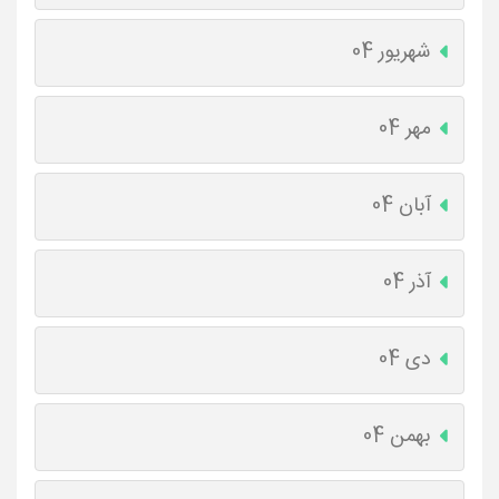
شهریور 04
مهر 04
آبان 04
آذر 04
دی 04
بهمن 04