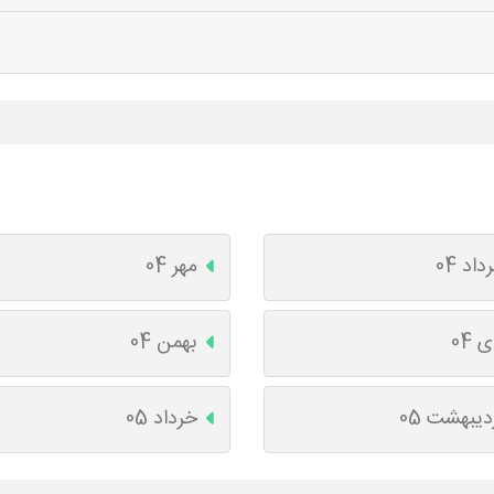
داد 04
مهر 04
 04
بهمن 04
دیبهشت 05
خرداد 05