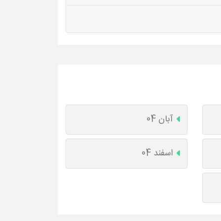
آبان 04
اسفند 04