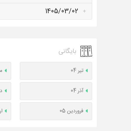
1405/03/02
بایگانی
تیر 04
مر
آذر 04
دی
فروردین 05
ار