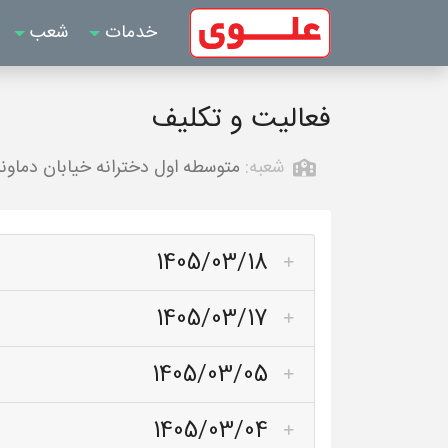
خدمات
شعب
فعالیت و تکلیف
شعبه:
متوسطه اول دخترانه خیابان دماوند
1405/03/18
1405/03/17
1405/03/05
1405/03/04