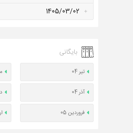
1405/03/02
بایگانی
تیر 04
مر
آذر 04
دی
فروردین 05
ار