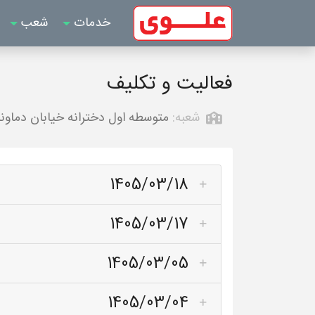
خدمات
شعب
فعالیت و تکلیف
شعبه:
متوسطه اول دخترانه خیابان دماوند
1405/03/18
1405/03/17
1405/03/05
1405/03/04