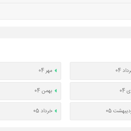
داد 04
مهر 04
 04
بهمن 04
دیبهشت 05
خرداد 05