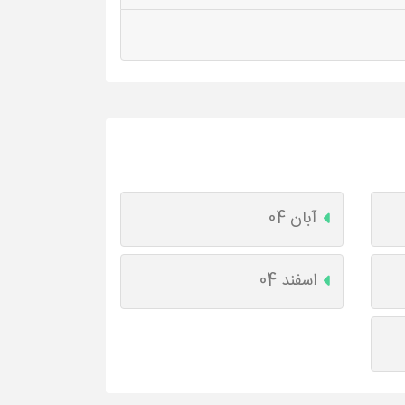
آبان 04
اسفند 04