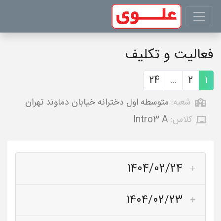
فعالیت و تکلیف
24
...
2
1
شعبه:
متوسطه اول دخترانه خیابان دماوند تهران
کلاس:
Intro3 A
1404/02/24
1404/02/23