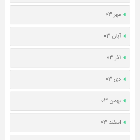
مهر 03
آبان 03
آذر 03
دی 03
بهمن 03
اسفند 03