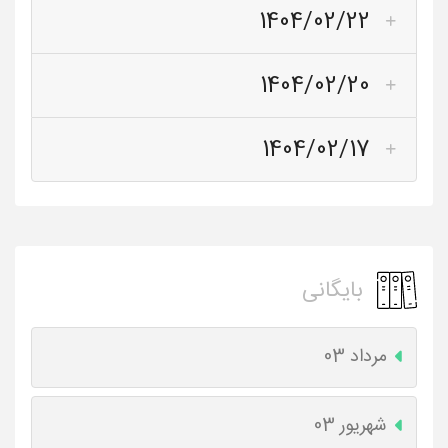
1404/02/22
1404/02/20
1404/02/17
بایگانی
مرداد 03
شهریور 03