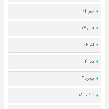
مهر 04
آبان 04
آذر 04
دی 04
بهمن 04
اسفند 04