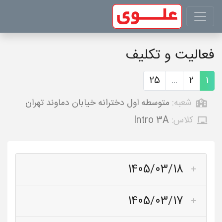
فعالیت و تکلیف
25
...
2
1
شعبه:
متوسطه اول دخترانه خیابان دماوند تهران
کلاس:
Intro 3A
1405/03/18
1405/03/17