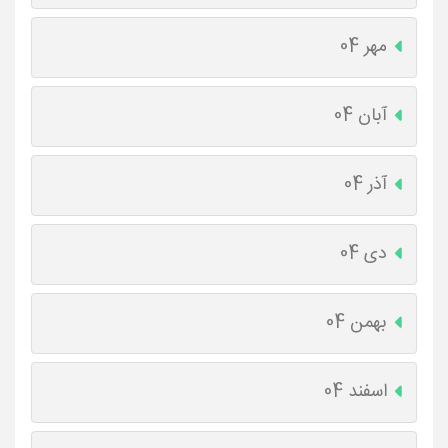
مهر 04
آبان 04
آذر 04
دی 04
بهمن 04
اسفند 04