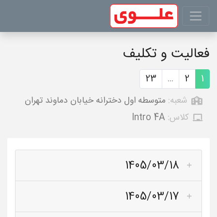
فعالیت و تکلیف
23
...
2
1
شعبه:
متوسطه اول دخترانه خیابان دماوند تهران
کلاس:
Intro 4A
1405/03/18
1405/03/17