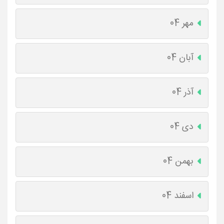
مهر 04
آبان 04
آذر 04
دی 04
بهمن 04
اسفند 04