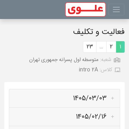
فعالیت و تکلیف
23
...
2
1
شعبه:
متوسطه اول پسرانه جمهوری تهران
کلاس:
intro 2A
1405/03/03
1405/02/16