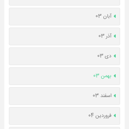
آبان 03
آذر 03
دی 03
بهمن 03
اسفند 03
فروردین 04