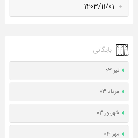
1403/11/01
بایگانی
تیر 03
مرداد 03
شهریور 03
مهر 03