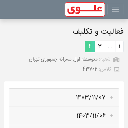
فعالیت و تکلیف
4
3
...
1
شعبه:
متوسطه اول پسرانه جمهوری تهران
کلاس:
43702
1403/11/07
1403/11/06