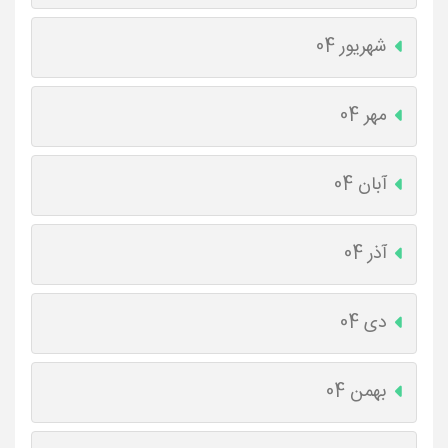
شهریور 04
مهر 04
آبان 04
آذر 04
دی 04
بهمن 04