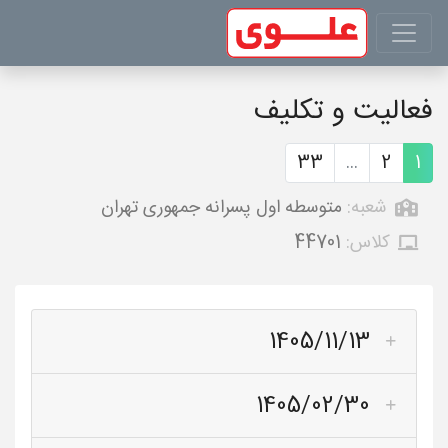
فعالیت و تکلیف
33
...
2
1
شعبه:
متوسطه اول پسرانه جمهوری تهران
کلاس:
44701
1405/11/13
1405/02/30