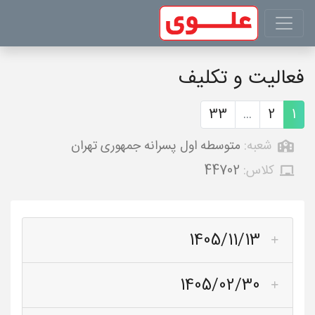
فعالیت و تکلیف
33
...
2
1
شعبه:
متوسطه اول پسرانه جمهوری تهران
کلاس:
44702
1405/11/13
1405/02/30