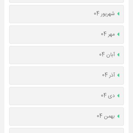
شهریور 04
مهر 04
آبان 04
آذر 04
دی 04
بهمن 04