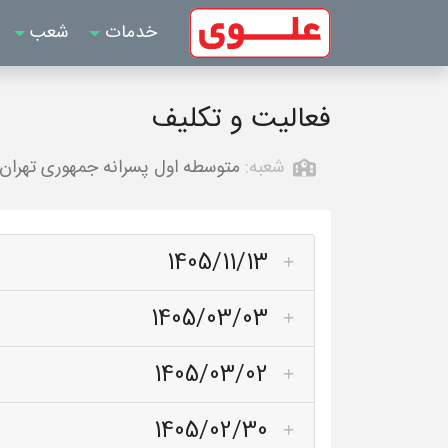
خدمات
شعب
فعالیت و تکلیف
شعبه:
متوسطه اول پسرانه جمهوری تهران
1405/11/13
1405/03/03
1405/03/02
1405/02/30