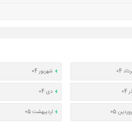
داد 04
شهریور 04
ر 04
دی 04
وردین 05
اردیبهشت 05