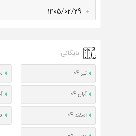
1405/02/29
بایگانی
تیر 04
مر
آبان 04
آذ
اسفند 04
فر