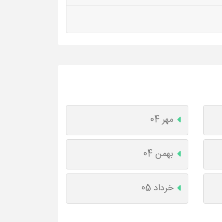
مهر 04
بهمن 04
خرداد 05