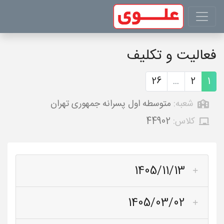
فعالیت و تکلیف
26
...
2
1
شعبه:
متوسطه اول پسرانه جمهوری تهران
کلاس:
44902
1405/11/13
1405/03/02