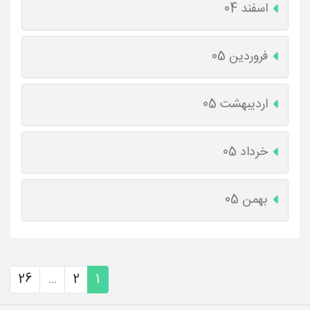
اسفند 04
فروردین 05
اردیبهشت 05
خرداد 05
بهمن 05
26
...
2
1