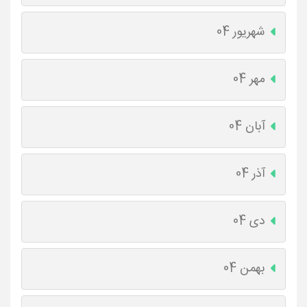
شهریور 04
مهر 04
آبان 04
آذر 04
دی 04
بهمن 04