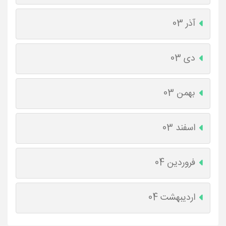
آذر 03
دی 03
بهمن 03
اسفند 03
فروردین 04
اردیبهشت 04