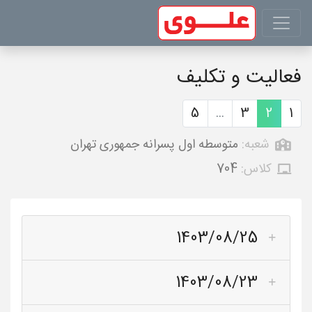
فعالیت و تکلیف
5
...
3
2
1
شعبه:
متوسطه اول پسرانه جمهوری تهران
کلاس:
704
1403/08/25
1403/08/23