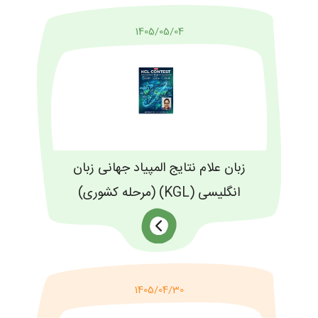
1405/05/04
زبان علام نتایج المپیاد جهانی زبان
انگلیسی (KGL) (مرحله کشوری)
1405/04/30