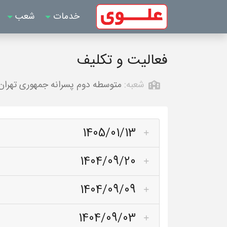
خدمات
شعب
فعالیت و تکلیف
شعبه:
متوسطه دوم پسرانه جمهوری تهران
1405/01/13
1404/09/20
1404/09/09
1404/09/03