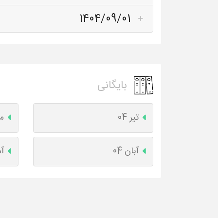
1404/09/01
بایگانی
تیر 04
مر
آبان 04
آذ