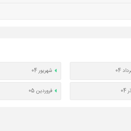
داد 04
شهریور 04
ر 04
فروردین 05