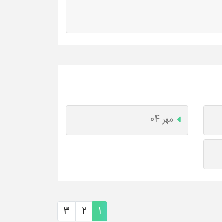
مهر 04
3
2
1