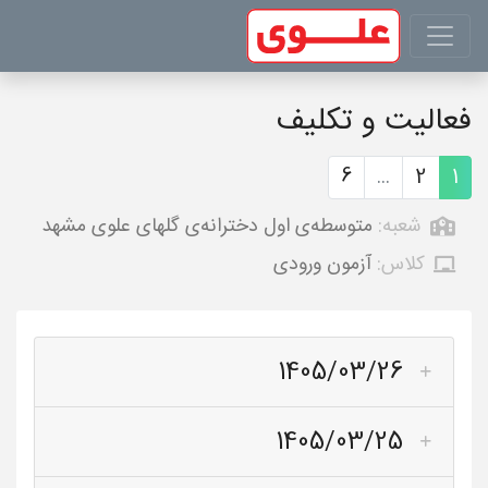
فعالیت و تکلیف
6
...
2
1
شعبه:
متوسطه‌ی اول دخترانه‌ی گلهای علوی مشهد
کلاس:
آزمون ورودی
1405/03/26
1405/03/25