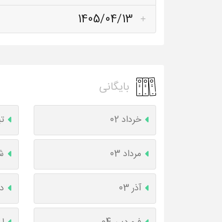
1405/04/13
بایگانی
خرداد 02
تی
مرداد 03
شه
آذر 03
دی