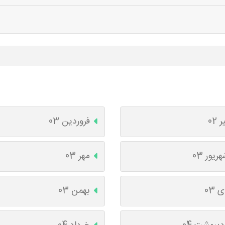
ر 02
فروردین 03
ریور 03
مهر 03
 03
بهمن 03