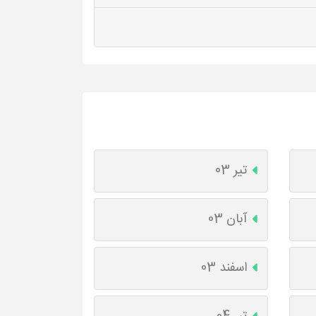
تیر 03
آبان 03
اسفند 03