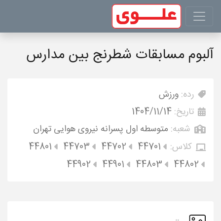
آلبوم مسابقات شطرنج بین مدارس
رده:
ورزش
تاریخ:
1404/11/14
شعبه:
متوسطه اول پسرانه نیروی هوایی تهران
کلاس:
44701
44702
44703
44801
44902
44901
44803
44802